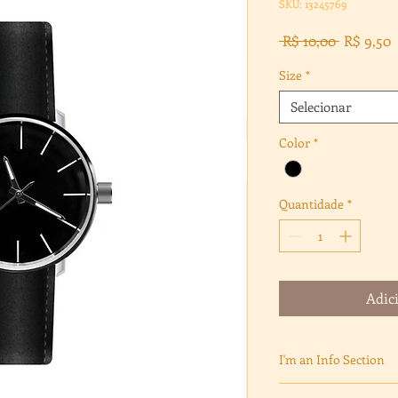
SKU: 13245769
Preço
P
 R$ 10,00 
R$ 9,50
normal
p
Size
*
Selecionar
Color
*
Quantidade
*
Adic
I'm an Info Section
I'm an info section. T